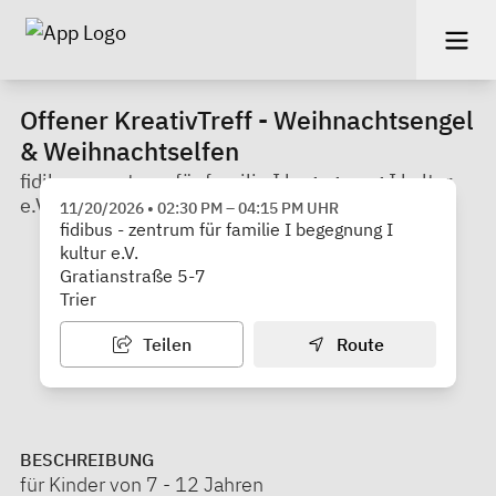
Offener KreativTreff - Weihnachtsengel
& Weihnachtselfen
fidibus - zentrum für familie I begegnung I kultur
e.V.
11/20/2026
•
02:30 PM
–
04:15 PM
UHR
fidibus - zentrum für familie I begegnung I
kultur e.V.
Gratianstraße 5-7
Trier
Teilen
Route
BESCHREIBUNG
für Kinder von 7 - 12 Jahren