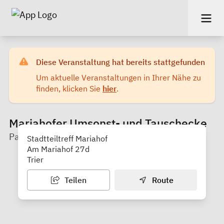
Diese Veranstaltung hat bereits stattgefunden
Um aktuelle Veranstaltungen in Ihrer Nähe zu
finden, klicken Sie
hier
.
Mariahofer Umsonst- und Tauschecke
Palais e.V. (Projekt ElternChanceN Trier)
Stadtteiltreff Mariahof
Am Mariahof 27d
Trier
Teilen
Route