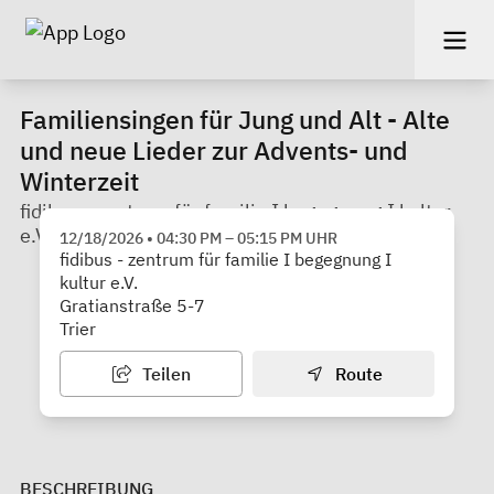
Familiensingen für Jung und Alt - Alte
und neue Lieder zur Advents- und
Winterzeit
fidibus - zentrum für familie I begegnung I kultur
e.V.
12/18/2026
•
04:30 PM
–
05:15 PM
UHR
fidibus - zentrum für familie I begegnung I
kultur e.V.
Gratianstraße 5-7
Trier
Teilen
Route
BESCHREIBUNG