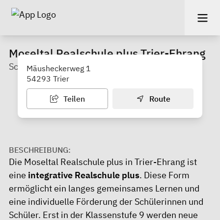
Moseltal Realschule plus Trier-Ehrang
Schule mit mehreren Bildungsgängen
Mäusheckerweg 1
54293 Trier
Teilen
Route
BESCHREIBUNG:
Die Moseltal Realschule plus in Trier-Ehrang ist
eine
integrative Realschule plus
. Diese Form
ermöglicht ein langes gemeinsames Lernen und
eine individuelle Förderung der Schülerinnen und
Schüler. Erst in der Klassenstufe 9 werden neue