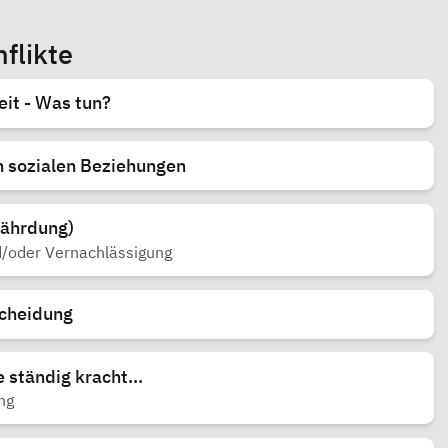
flikte
it - Was tun?
n sozialen Beziehungen
fährdung)
/oder Vernachlässigung
cheidung
ständig kracht...
ng