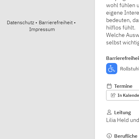
wohl fühlen u
eigene Inter
bedeuten, da
Datenschutz
•
Barrierefreiheit
•
hilflos fühlt.
Impressum
Welche Auswe
selbst wichti
Barrierefreihei
Rollstuh
Termine
In Kalender
Leitung
Lilia Held un
Berufliche 