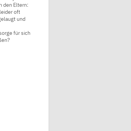
n den Eltern:
eider oft
gelaugt und
orge für sich
eßen?