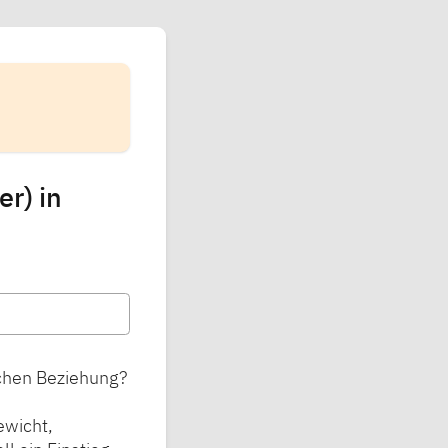
r) in
schen Beziehung?
ewicht,