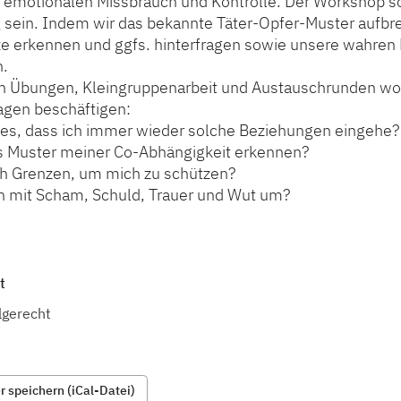
 emotionalen Missbrauch und Kontrolle. Der Workshop sol
 sein. Indem wir das bekannte Täter-Opfer-Muster aufbr
e erkennen und ggfs. hinterfragen sowie unsere wahren
n.
en Übungen, Kleingruppenarbeit und Austauschrunden wol
agen beschäftigen:
es, dass ich immer wieder solche Beziehungen eingehe?
as Muster meiner Co-Abhängigkeit erkennen?
ich Grenzen, um mich zu schützen?
ch mit Scham, Schuld, Trauer und Wut um?
t
lgerecht
 speichern (iCal-Datei)