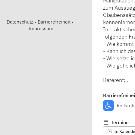
Manipulation,
zum Ausstieg
Glaubenssätz
Datenschutz
•
Barrierefreiheit
•
kennenlerne
Impressum
In praktisch
folgenden Fr
- Wie kommt 
- Kann ich d
- Wie setze 
- Wie gehe i
Referent: ,
Barrierefreihei
Rollstuh
Termine
In Kalender