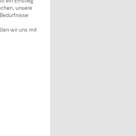
l ein Einstieg
echen, unsere
 Bedürfnisse
len wir uns mit