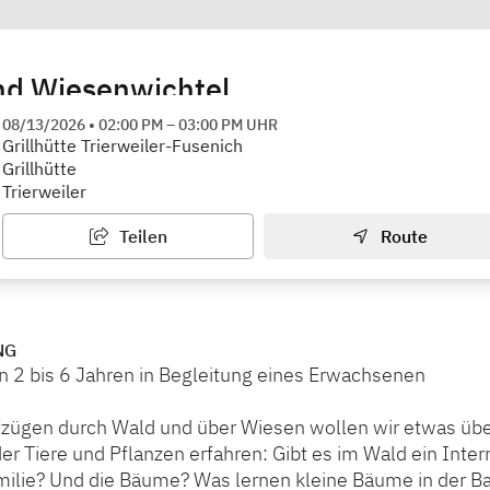
nd Wiesenwichtel
nbildungsstätte Trier
08/13/2026
•
02:00 PM
–
03:00 PM
UHR
Grillhütte Trierweiler-Fusenich
Grillhütte
Trierweiler
Teilen
Route
NG
n 2 bis 6 Jahren in Begleitung eines Erwachsenen
ifzügen durch Wald und über Wiesen wollen wir etwas übe
er Tiere und Pflanzen erfahren: Gibt es im Wald ein Inter
amilie? Und die Bäume? Was lernen kleine Bäume in der 