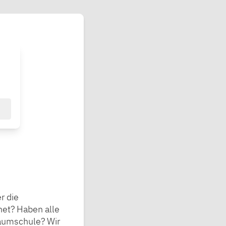
r die
net? Haben alle
Baumschule? Wir