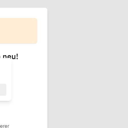
 neu!
erer