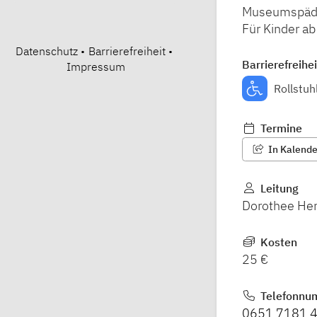
Museumspädag
Für Kinder ab
Datenschutz
•
Barrierefreiheit
•
Barrierefreihei
Impressum
Rollstuh
Termine
In Kalender
Leitung
Dorothee He
Kosten
25 €
Telefonnu
0651 7181 