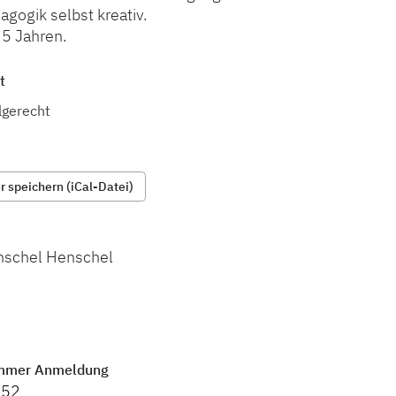
ogik selbst kreativ.
 5 Jahren.
t
lgerecht
 speichern (iCal-Datei)
nschel Henschel
mmer Anmeldung
452