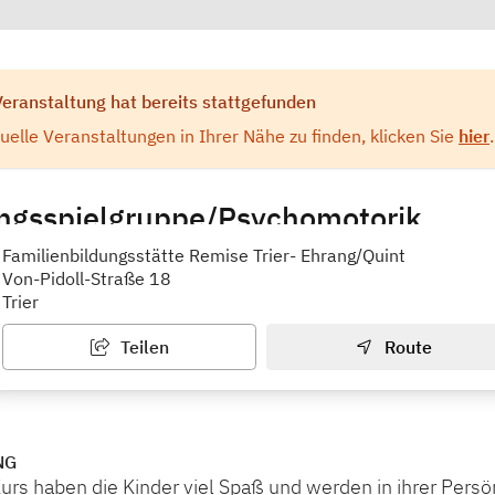
Veranstaltung hat bereits stattgefunden
elle Veranstaltungen in Ihrer Nähe zu finden, klicken Sie
hier
.
gsspielgruppe/Psychomotorik
ungsstätte Remise Trier-Ehrang/Quint
Familienbildungsstätte Remise Trier- Ehrang/Quint
Von-Pidoll-Straße 18
Trier
Teilen
Route
NG
rs haben die Kinder viel Spaß und werden in ihrer Persön