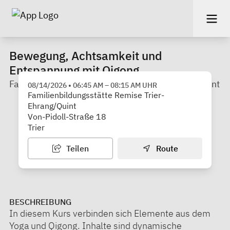
Bewegung, Achtsamkeit und
Entspannung mit Qigong
Familienbildungsstätte Remise Trier-Ehrang/Quint
08/14/2026
•
06:45 AM
–
08:15 AM
UHR
Familienbildungsstätte Remise Trier-
Ehrang/Quint
Von-Pidoll-Straße 18
Trier
Teilen
Route
BESCHREIBUNG
In diesem Kurs verbinden sich Elemente aus dem
Yoga und Qigong. Inhalte sind dynamische