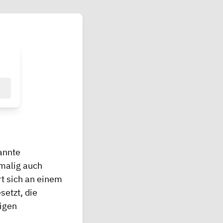
annte
malig auch
t sich an einem
setzt, die
igen