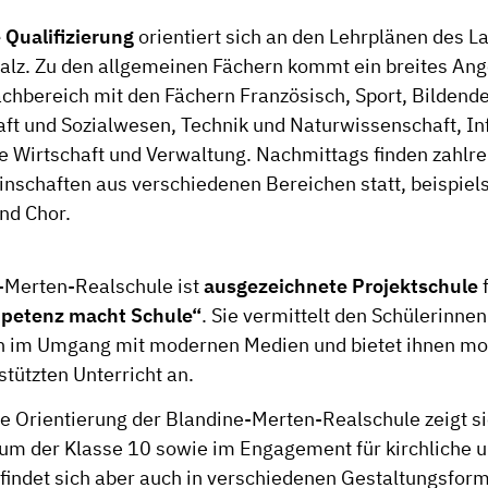
 Qualifizierung
orientiert sich an den Lehrplänen des L
alz. Zu den allgemeinen Fächern kommt ein breites An
achbereich mit den Fächern Französisch, Sport, Bildende
ft und Sozialwesen, Technik und Naturwissenschaft, I
e Wirtschaft und Verwaltung. Nachmittags finden zahlre
nschaften aus verschiedenen Bereichen statt, beispiel
nd Chor.
-Merten-Realschule ist
ausgezeichnete Projektschule
f
petenz macht Schule“
. Sie vermittelt den Schülerinne
 im Umgang mit modernen Medien und bietet ihnen m
tützten Unterricht an.
che Orientierung der Blandine-Merten-Realschule zeigt s
kum der Klasse 10 sowie im Engagement für kirchliche u
e findet sich aber auch in verschiedenen Gestaltungsfor