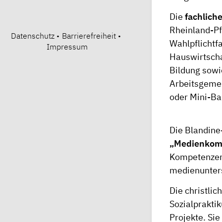
Die
fachliche
Rheinland-Pf
Datenschutz
•
Barrierefreiheit
•
Wahlpflichtf
Impressum
Hauswirtscha
Bildung sowi
Arbeitsgemei
oder Mini-Ba
Die Blandine
„Medienkom
Kompetenzen
medienunters
Die christli
Sozialprakti
Projekte. Si