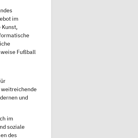
andes
gebot im
 Kunst,
nformatische
iche
sweise Fußball
ür
n weitreichende
odernen und
ich im
nd soziale
men des