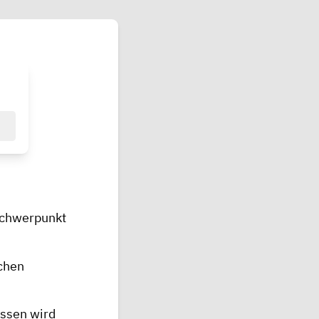
rschwerpunkt
chen
essen wird