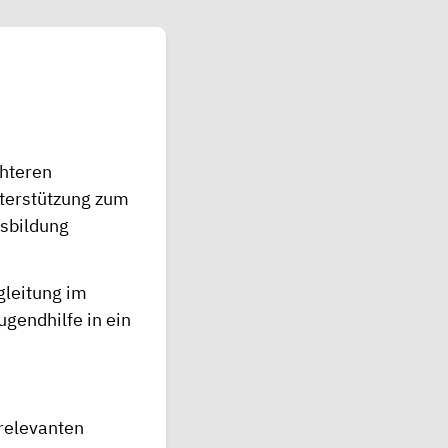
chteren
nterstützung zum
usbildung
gleitung im
gendhilfe in ein
relevanten