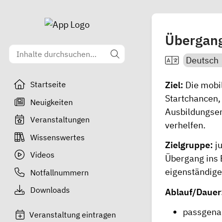
Übergang
Ziel:
Die mobi
Startseite
Startchancen,
Neuigkeiten
Ausbildungser
Veranstaltungen
verhelfen.
Wissenswertes
Zielgruppe:
j
Videos
Übergang ins 
eigenständige
Notfallnummern
Downloads
Ablauf/Dauer
passgenau
Veranstaltung eintragen