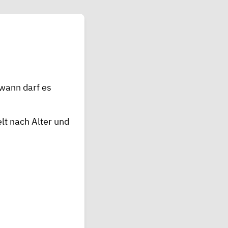
 wann darf es
elt nach Alter und