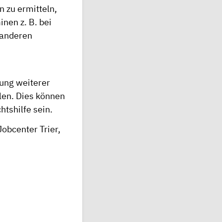
 zu ermitteln,
nen z. B. bei
 anderen
tung weiterer
len. Dies können
tshilfe sein.
obcenter Trier,