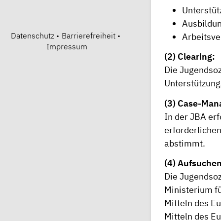
Unterstü
Ausbildu
Datenschutz
•
Barrierefreiheit
•
Arbeitsve
Impressum
(2) Clearing:
Die Jugendsozi
Unterstützungs
(3) Case-Man
In der JBA erf
erforderliche
abstimmt.
(4) Aufsuchen
Die Jugendsozi
Ministerium fü
Mitteln des E
Mitteln des E