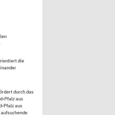
llen
.
ientiert die
einander
fördert durch das
nd-Pfalz aus
d-Pfalz aus
e aufsuchende