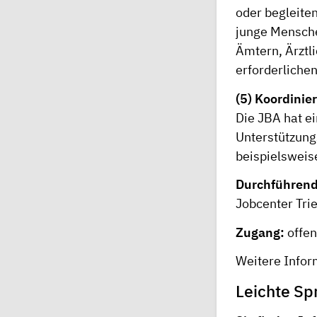
oder begleite
junge Mensche
Ämtern, Ärztl
erforderliche
(5) Koordinie
Die JBA hat ei
Unterstützung
beispielsweis
Durchführend
Jobcenter Trie
Zugang:
offe
Weitere Infor
Leichte Sp