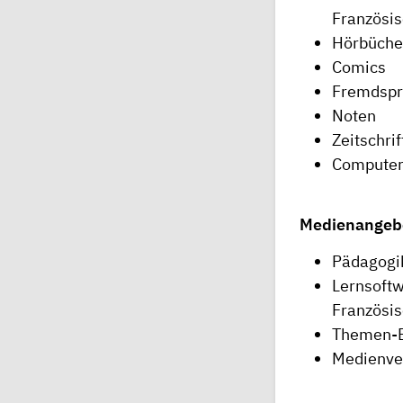
Französis
Hörbüche
Comics
Fremdspr
Noten
Zeitschri
Computers
Medienangebo
Pädagogik
Lernsoftw
Französis
Themen-B
Medienve