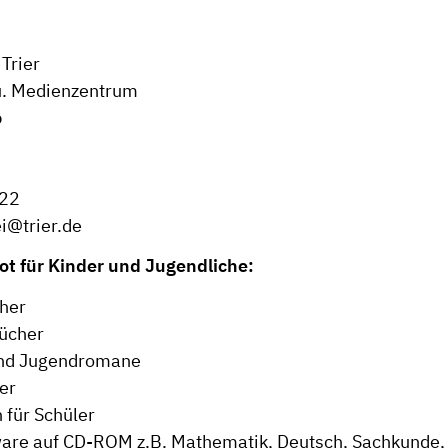
Trier
u. Medienzentrum
b
22
i@trier.de
t für Kinder und Jugendliche:
her
bücher
und Jugendromane
er
n für Schüler
are auf CD-ROM z.B. Mathematik, Deutsch, Sachkunde, 