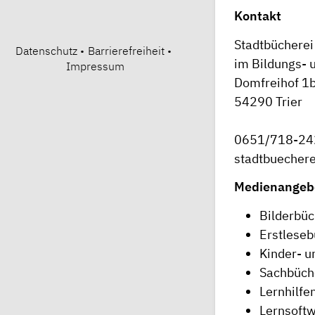
Kontakt
Stadtbücherei 
Datenschutz
•
Barrierefreiheit
•
im Bildungs- 
Impressum
Domfreihof 1
54290 Trier
0651/718-24
stadtbuechere
Medienangebo
Bilderbüc
Erstlese
Kinder- 
Sachbüch
Lernhilfe
Lernsoftw