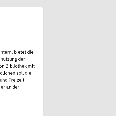
tern, bietet die
enutzung der
ion Bibliothek mit
dlichen soll die
nd Freizeit
ier an der