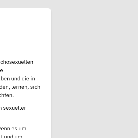
sychosexuellen
ie
ben und die in
en, lernen, sich
chten.
n sexueller
 wenn es um
lt und um