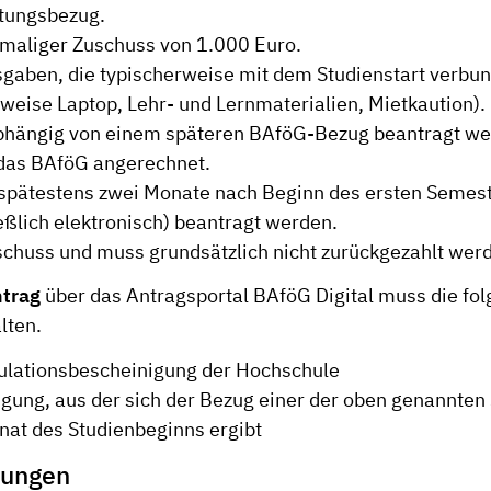
stungsbezug.
inmaliger Zuschuss von 1.000 Euro.
usgaben, die typischerweise mit dem Studienstart verbu
sweise Laptop, Lehr- und Lernmaterialien, Mietkaution).
bhängig von einem späteren BAföG-Bezug beantragt we
 das BAföG angerechnet.
spätestens zwei Monate nach Beginn des ersten Semes
eßlich elektronisch) beantragt werden.
uschuss und muss grundsätzlich nicht zurückgezahlt wer
ntrag
über das Antragsportal BAföG Digital muss die fo
lten.
ulationsbescheinigung der Hochschule
gung, aus der sich der Bezug einer der oben genannten 
at des Studienbeginns ergibt
zungen