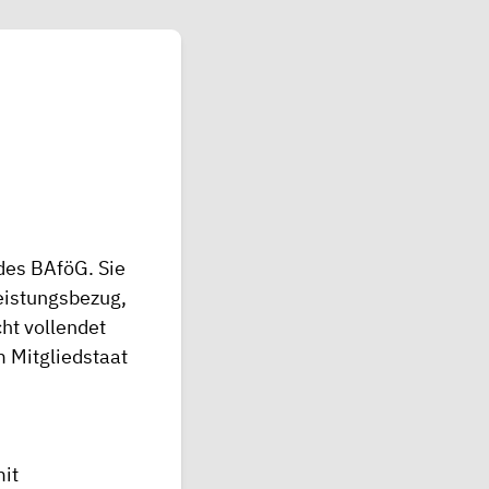
 des
BAföG
. Sie
leistungsbezug,
ht vollendet
m Mitgliedstaat
it