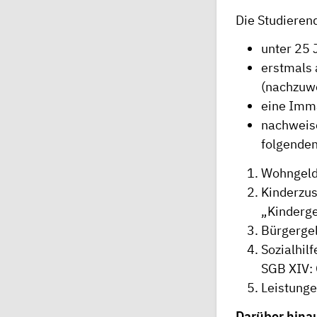
Die Studiere
unter 25 J
erstmals 
(nachzuwe
eine Imma
nachweise
folgenden
Wohngeld 
Kinderzus
„Kinderge
Bürgergel
Sozialhil
SGB XIV: 
Leistung
Darüber hinau