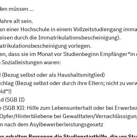
nden müssen …
ahre alt sein.
an einer Hochschule in einem Vollzeitstudiengang immat
isen durch die Immatrikulationsbescheinigung).
trikulationsbescheinigung vorlegen.
n, dass sie im Monat vor Studienbeginn Empfänger*in 
 Sozialleistungen waren:
(Bezug selbst oder als Haushaltsmitglied)
chlag (Bezug selbst oder durch ihre Eltern; nicht zu ve
ld“!)
d (SGB II)
fe (SGB XII: Hilfe zum Lebensunterhalt oder bei Erwerb
Opfer/Hinterbliebene bei Gewalttaten/Vernachlässigu
en nach dem Asylbewerberleistungsgesetz
s erhalten Personen die Studienstarthilfe, die vor St