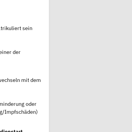
rikuliert sein
einer der
rwechseln mit dem
sminderung oder
ng/Impfschäden)
udienstart …