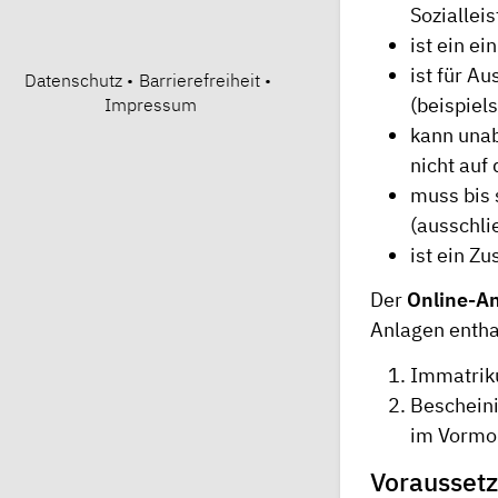
Soziallei
ist ein e
ist für A
Datenschutz
•
Barrierefreiheit
•
(beispiel
Impressum
kann una
nicht auf
muss bis 
(ausschli
ist ein Z
Der
Online-A
Anlagen entha
Immatrik
Bescheini
im Vormon
Vorausset